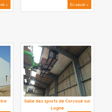
oir +
En savoir +
ntre
Salle des sports de Corcoué sur
Logne