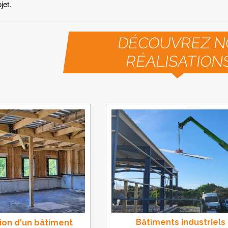
jet.
DÉCOUVREZ N
RÉALISATION
Bâtiments industriels
ion d'un bâtiment