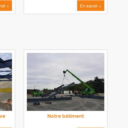
oir +
En savoir +
ive
Notre bâtiment