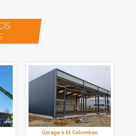
OS
S
Garage à St Colomban