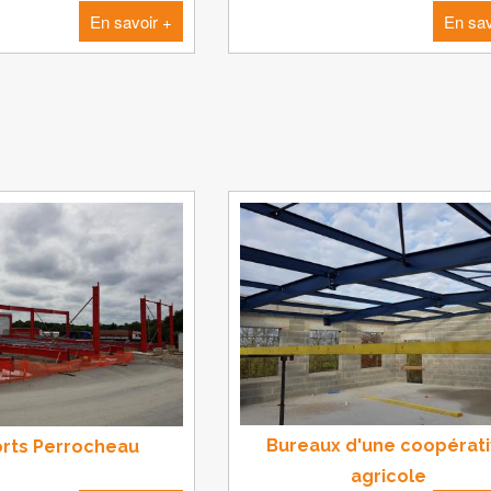
En savoir +
En sav
Bureaux d'une coopérat
rts Perrocheau
agricole