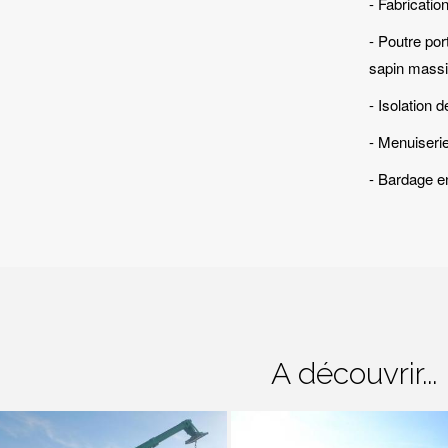
- Fabricati
- Poutre po
sapin massi
- Isolation 
- Menuiseri
- Bardage e
A découvrir...