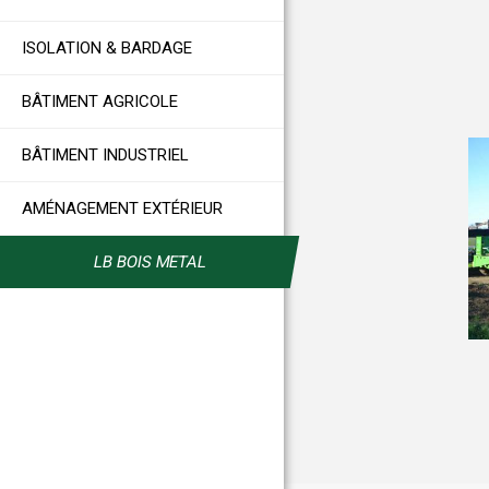
ISOLATION & BARDAGE
BÂTIMENT AGRICOLE
BÂTIMENT INDUSTRIEL
AMÉNAGEMENT EXTÉRIEUR
LB BOIS METAL
iment Photovoltaïque
Bâtiment de stockage à St Lumine de
Coutais (44)